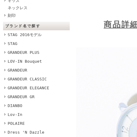
キッズ
ネックレス
刻印
商品詳
ブランド名で探す
STAG 2016モデル
STAG
GRANDEUR PLUS
LOV-IN Bouquet
GRANDEUR
GRANDEUR CLASSIC
GRANDEUR ELEGANCE
GRANDEUR GR
DIANBO
Lov-In
POLAIRE
Dress 'N Dazzle