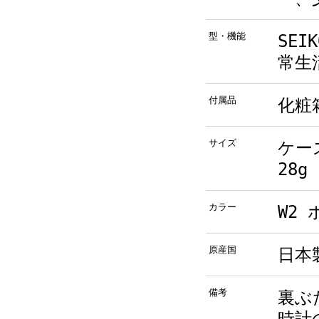
型・機能
SEI
常生
付属品
化粧
サイズ
ケー
28g
カラー
W2
原産国
日本
備考
裏ぶ