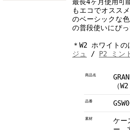
最長4ヶ月使用可
もエコでオススメ
のベーシックな色
の普段使いにぴっ
＊W2 ホワイトの
ジュ
/
P2 ミ
商品名
GRAN
（W
品番
GSW0
素材
ケー
ー、