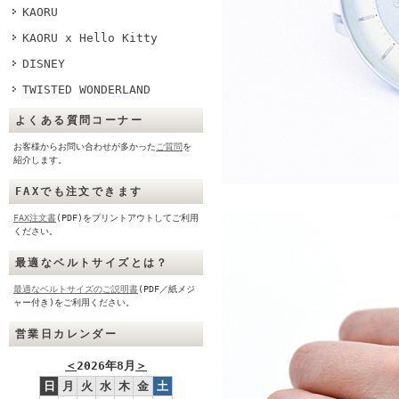
KAORU
KAORU x Hello Kitty
DISNEY
TWISTED WONDERLAND
よくある質問コーナー
お客様からお問い合わせが多かった
ご質問
を
紹介します。
FAXでも注文できます
FAX注文書
(PDF)をプリントアウトしてご利用
ください。
最適なベルトサイズとは？
最適なベルトサイズのご説明書
(PDF／紙メジ
ャー付き)をご利用ください。
営業日カレンダー
＜
2026年8月
＞
日
月
火
水
木
金
土