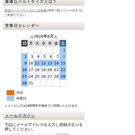
最適なベルトサイズとは？
最適なベルトサイズのご説明書
(PDF／紙メジャー付き)を
ご利用ください。
営業日カレンダー
＜
2026年8月
＞
日
月
火
水
木
金
土
1
2
3
4
5
6
7
8
9
10
11
12
13
14
15
16
17
18
19
20
21
22
23
24
25
26
27
28
29
30
31
今日
休業日
ショッピングは24時間年中無休でご利用いただけます。
メールマガジン
下記にメールアドレスを入力し登録ボタンを
押してください。