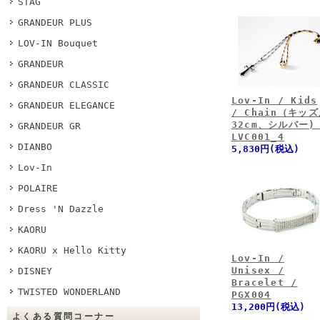
STAG
GRANDEUR PLUS
LOV-IN Bouquet
GRANDEUR
GRANDEUR CLASSIC
Lov-In / Kids
GRANDEUR ELEGANCE
/ Chain（キッ
32cm、シルバー)
GRANDEUR GR
LVC001_4
DIANBO
5,830円(税込)
Lov-In
POLAIRE
Dress 'N Dazzle
KAORU
KAORU x Hello Kitty
Lov-In /
Unisex /
DISNEY
Bracelet /
TWISTED WONDERLAND
PGX004
13,200円(税込)
よくある質問コーナー