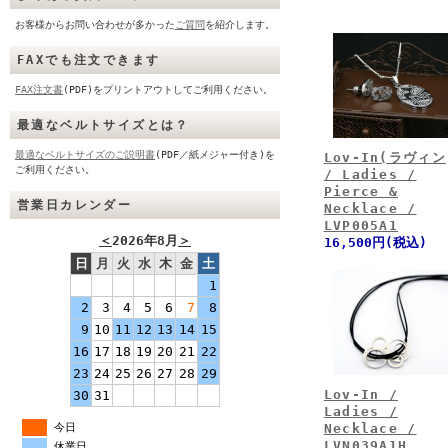
お客様からお問い合わせが多かった
ご質問
を紹介します。
FAXでも注文できます
FAX注文書
(PDF)をプリントアウトしてご利用ください。
最適なベルトサイズとは？
最適なベルトサイズのご説明書
(PDF／紙メジャー付き)を
Lov-In(ラヴィン
ご利用ください。
/ Ladies /
Pierce &
営業日カレンダー
Necklace /
LVP005A1
＜
2026年8月
＞
16,500円(税込)
日
月
火
水
木
金
土
1
2
3
4
5
6
7
8
9
10
11
12
13
14
15
16
17
18
19
20
21
22
23
24
25
26
27
28
29
Lov-In /
30
31
Ladies /
Necklace /
今日
LVN039A1H
休業日