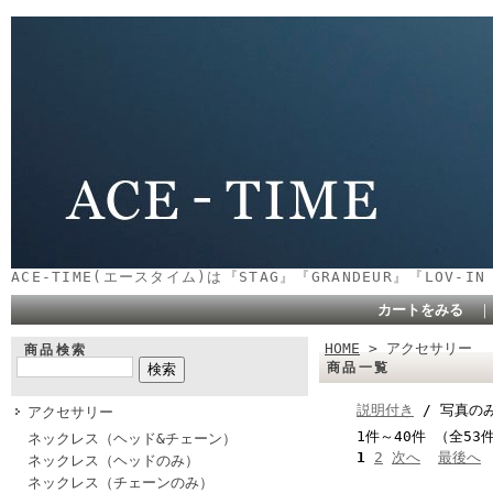
ACE-TIME(エースタイム)は『STAG』『GRANDEUR』『LOV-
カートをみる
HOME
> アクセサリー
商品検索
商品一覧
説明付き
/ 写真の
アクセサリー
1件～40件 （全53
ネックレス（ヘッド&チェーン）
1
2
次へ
最後へ
ネックレス（ヘッドのみ）
ネックレス（チェーンのみ）