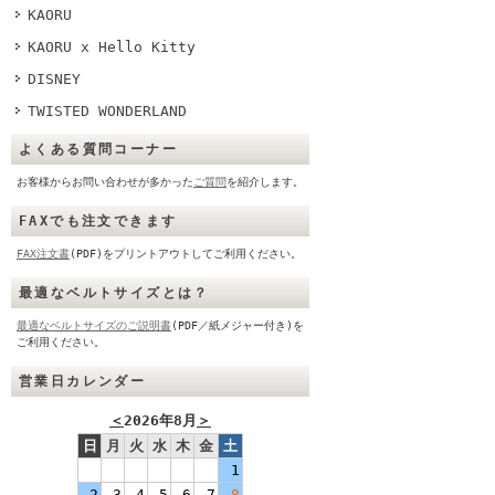
KAORU
KAORU x Hello Kitty
DISNEY
TWISTED WONDERLAND
よくある質問コーナー
お客様からお問い合わせが多かった
ご質問
を紹介します。
FAXでも注文できます
FAX注文書
(PDF)をプリントアウトしてご利用ください。
最適なベルトサイズとは？
最適なベルトサイズのご説明書
(PDF／紙メジャー付き)を
ご利用ください。
営業日カレンダー
＜
2026年8月
＞
日
月
火
水
木
金
土
1
2
3
4
5
6
7
8