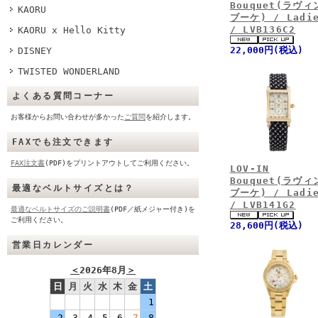
Bouquet(ラヴィ
KAORU
ブーケ) / Ladi
/ LVB136C2
KAORU x Hello Kitty
22,000円(税込)
DISNEY
TWISTED WONDERLAND
よくある質問コーナー
お客様からお問い合わせが多かった
ご質問
を紹介します。
FAXでも注文できます
FAX注文書
(PDF)をプリントアウトしてご利用ください。
LOV-IN
Bouquet(ラヴィ
最適なベルトサイズとは？
ブーケ) / Ladi
/ LVB141G2
最適なベルトサイズのご説明書
(PDF／紙メジャー付き)を
ご利用ください。
28,600円(税込)
営業日カレンダー
＜
2026年8月
＞
日
月
火
水
木
金
土
1
2
3
4
5
6
7
8