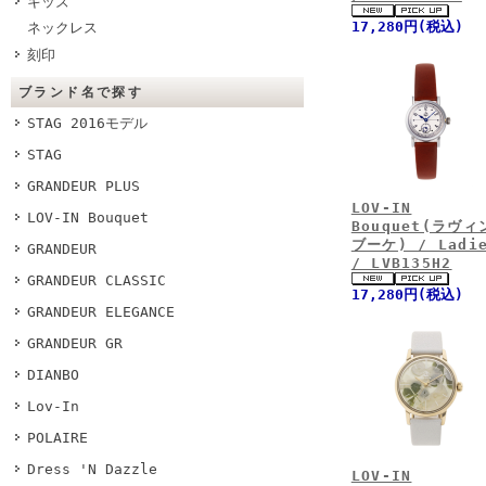
キッズ
17,280円(税込)
ネックレス
刻印
ブランド名で探す
STAG 2016モデル
STAG
GRANDEUR PLUS
LOV-IN
LOV-IN Bouquet
Bouquet(ラヴィ
ブーケ) / Ladi
GRANDEUR
/ LVB135H2
GRANDEUR CLASSIC
17,280円(税込)
GRANDEUR ELEGANCE
GRANDEUR GR
DIANBO
Lov-In
POLAIRE
Dress 'N Dazzle
LOV-IN