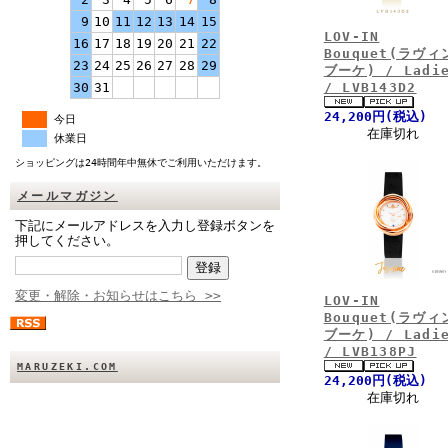
9
10
11
12
13
14
15
LOV-IN
16
17
18
19
20
21
22
Bouquet(ラヴィ
23
24
25
26
27
28
29
ブーケ) / Ladi
30
31
/ LVB143D2
24,200円(税込)
今日
在庫切れ
休業日
ショッピングは24時間年中無休でご利用いただけます。
メールマガジン
下記にメールアドレスを入力し登録ボタンを
押してください。
変更・解除・お知らせはこちら >>
LOV-IN
Bouquet(ラヴィ
ブーケ) / Ladi
/ LVB138PJ
MARUZEKI.COM
24,200円(税込)
在庫切れ