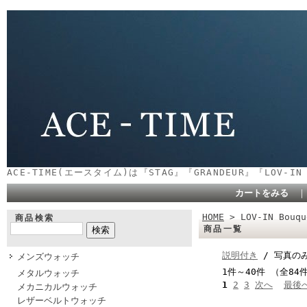
ACE-TIME(エースタイム)は『STAG』『GRANDEUR』『LOV-
カートをみる
HOME
> LOV-IN Bouqu
商品検索
商品一覧
説明付き
/ 写真の
メンズウォッチ
1件～40件 （全84
メタルウォッチ
1
2
3
次へ
最後
メカニカルウォッチ
レザーベルトウォッチ