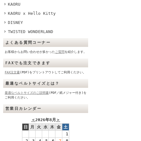
KAORU
KAORU x Hello Kitty
DISNEY
TWISTED WONDERLAND
よくある質問コーナー
お客様からお問い合わせが多かった
ご質問
を紹介します。
FAXでも注文できます
FAX注文書
(PDF)をプリントアウトしてご利用ください。
最適なベルトサイズとは？
最適なベルトサイズのご説明書
(PDF／紙メジャー付き)を
ご利用ください。
営業日カレンダー
＜
2026年8月
＞
日
月
火
水
木
金
土
1
2
3
4
5
6
7
8