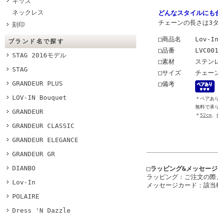
キッズ
ネックレス
どんなスタイルにも
チェーンの長さは3
刻印
□商品名
Lov-I
ブランド名で探す
□品番
LVC00
STAG 2016モデル
□素材
ステン
STAG
□サイズ
チェーン
GRANDEUR PLUS
□備考
LOV-IN Bouquet
＊ペアあ
無料で承
GRANDEUR
＊
52cm
、
GRANDEUR CLASSIC
GRANDEUR ELEGANCE
GRANDEUR GR
DIANBO
□ラッピング&メッセー
ラッピング：ご注文の際
Lov-In
メッセージカード：該当
POLAIRE
Dress 'N Dazzle