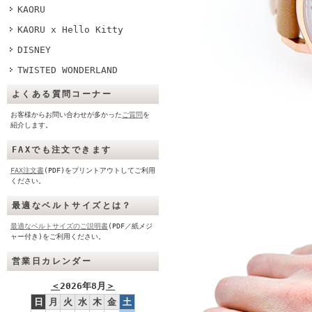
KAORU
KAORU x Hello Kitty
DISNEY
TWISTED WONDERLAND
よくある質問コーナー
お客様からお問い合わせが多かった
ご質問
を
紹介します。
FAXでも注文できます
FAX注文書
(PDF)をプリントアウトしてご利用
ください。
最適なベルトサイズとは？
最適なベルトサイズのご説明書
(PDF／紙メジ
ャー付き)をご利用ください。
営業日カレンダー
＜
2026年8月
＞
日
月
火
水
木
金
土