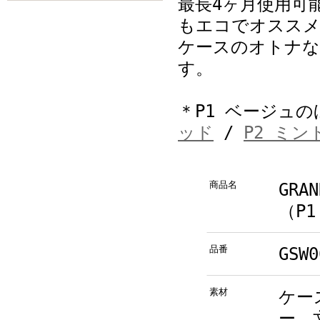
最長4ヶ月使用可
もエコでオススメ
ケースのオトナな
す。
＊P1 ベージュの
ッド
/
P2 ミ
商品名
GRAN
（P
品番
GSW0
素材
ケー
ー、