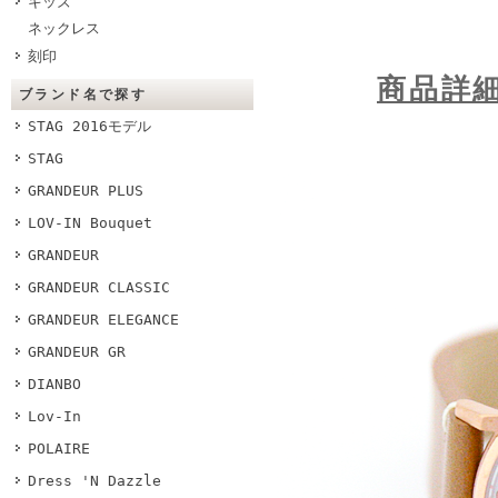
キッズ
ネックレス
刻印
商品詳
ブランド名で探す
STAG 2016モデル
STAG
GRANDEUR PLUS
LOV-IN Bouquet
GRANDEUR
GRANDEUR CLASSIC
GRANDEUR ELEGANCE
GRANDEUR GR
DIANBO
Lov-In
POLAIRE
Dress 'N Dazzle