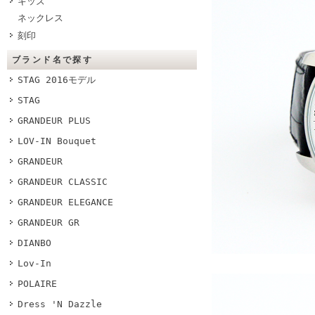
キッズ
ネックレス
刻印
ブランド名で探す
STAG 2016モデル
STAG
GRANDEUR PLUS
LOV-IN Bouquet
GRANDEUR
GRANDEUR CLASSIC
GRANDEUR ELEGANCE
GRANDEUR GR
DIANBO
Lov-In
POLAIRE
Dress 'N Dazzle