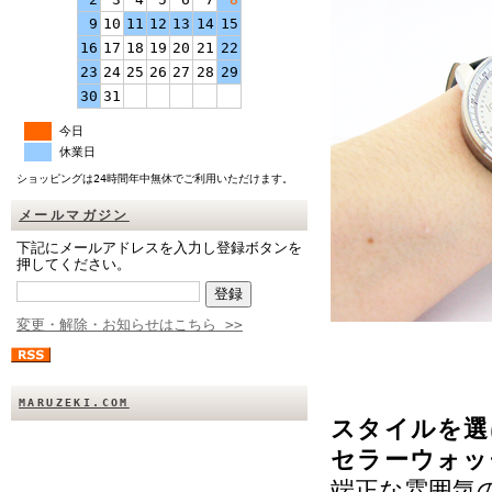
9
10
11
12
13
14
15
16
17
18
19
20
21
22
23
24
25
26
27
28
29
30
31
今日
休業日
ショッピングは24時間年中無休でご利用いただけます。
メールマガジン
下記にメールアドレスを入力し登録ボタンを
押してください。
変更・解除・お知らせはこちら >>
MARUZEKI.COM
スタイルを選
セラーウォッチ
端正な雰囲気