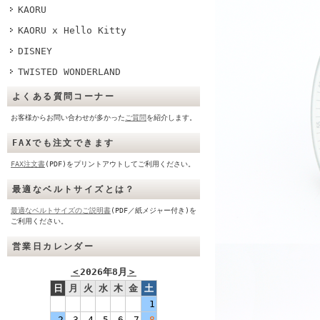
KAORU
KAORU x Hello Kitty
DISNEY
TWISTED WONDERLAND
よくある質問コーナー
お客様からお問い合わせが多かった
ご質問
を紹介します。
FAXでも注文できます
FAX注文書
(PDF)をプリントアウトしてご利用ください。
最適なベルトサイズとは？
最適なベルトサイズのご説明書
(PDF／紙メジャー付き)を
ご利用ください。
営業日カレンダー
＜
2026年8月
＞
日
月
火
水
木
金
土
1
2
3
4
5
6
7
8