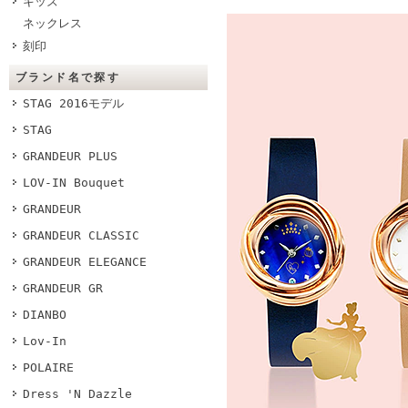
キッズ
ネックレス
刻印
ブランド名で探す
STAG 2016モデル
STAG
GRANDEUR PLUS
LOV-IN Bouquet
GRANDEUR
GRANDEUR CLASSIC
GRANDEUR ELEGANCE
GRANDEUR GR
DIANBO
Lov-In
POLAIRE
Dress 'N Dazzle