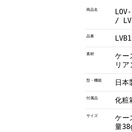
商品名
LOV
/ LV
品番
LVB1
素材
ケー
リア
型・機能
日本
付属品
化粧
サイズ
ケース
量38