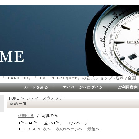
』『GRANDEUR』『LOV-IN Bouquet』の公式ショップ★送料/全
カートをみる
｜
マイページへログイン
｜
ご利用案内
HOME
> レディースウォッチ
商品一覧
説明付き
/ 写真のみ
1件～40件 （全251件） 1/7ページ
1
2
3
4
5
次へ
次の5ページへ
最後へ