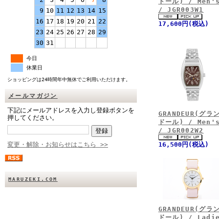
ドール) / Men'
/ JGR003W1
9
10
11
12
13
14
15
16
17
18
19
20
21
22
17,600円(税込)
23
24
25
26
27
28
29
30
31
今日
休業日
ショッピングは24時間年中無休でご利用いただけます。
メールマガジン
下記にメールアドレスを入力し登録ボタンを
GRANDEUR(グラ
押してください。
ドール) / Men'
/ JGR002W2
変更・解除・お知らせはこちら >>
16,500円(税込)
MARUZEKI.COM
GRANDEUR(グラ
ドール) / Ladi