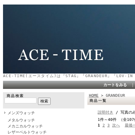
ACE-TIME(エースタイム)は『STAG』『GRANDEUR』『LOV-
カートをみる
HOME
> GRANDEUR
商品検索
商品一覧
説明付き
/ 写真の
メンズウォッチ
1件～40件 （全10
メタルウォッチ
1
2
3
次へ
最後
メカニカルウォッチ
レザーベルトウォッチ