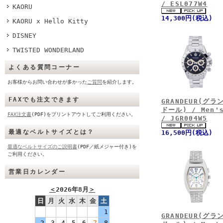
/ ESL077W4
KAORU
14,300円(税込)
KAORU x Hello Kitty
DISNEY
TWISTED WONDERLAND
よくある質問コーナー
お客様からお問い合わせが多かった
ご質問
を紹介します。
FAXでも注文できます
GRANDEUR(グラ
ドール) / Men'
FAX注文書
(PDF)をプリントアウトしてご利用ください。
/ JGR004W5
最適なベルトサイズとは？
16,500円(税込)
最適なベルトサイズのご説明書
(PDF／紙メジャー付き)を
ご利用ください。
営業日カレンダー
＜
2026年8月
＞
日
月
火
水
木
金
土
1
GRANDEUR(グラ
2
3
4
5
6
7
8