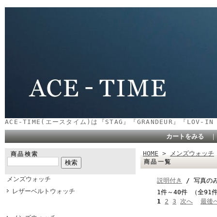
ACE-TIME(エースタイム)は『STAG』『GRANDEUR』『LOV-
カートをみる
HOME
>
メンズウォッチ
商品検索
商品一覧
メンズウォッチ
説明付き
/ 写真の
レザーベルトウォッチ
1件～40件 （全91
1
2
3
次へ
最後