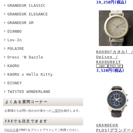
19,250円(税込)
GRANDEUR CLASSIC
GRANDEUR ELEGANCE
GRANDEUR GR
DIANBO
Lov-In
POLAIRE
KAORU(カオル) 
Unisex /
Dress 'N Dazzle
KAORU001Y
KAORU
3,520円(税込)
KAORU x Hello Kitty
DISNEY
TWISTED WONDERLAND
よくある質問コーナー
お客様からお問い合わせが多かった
ご質問
を紹介します。
FAXでも注文できます
GRANDEUR
PLUS(グランドー
FAX注文書
(PDF)をプリントアウトしてご利用ください。