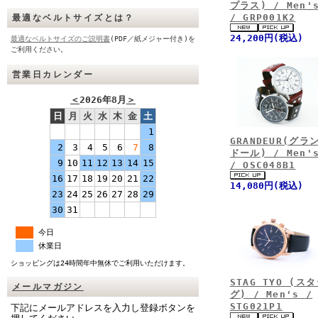
プラス) / Men'
/ GRP001K2
最適なベルトサイズとは？
24,200円(税込)
最適なベルトサイズのご説明書
(PDF／紙メジャー付き)を
ご利用ください。
営業日カレンダー
＜
2026年8月
＞
日
月
火
水
木
金
土
1
GRANDEUR(グラ
2
3
4
5
6
7
8
ドール) / Men'
9
10
11
12
13
14
15
/ OSC048B1
16
17
18
19
20
21
22
14,080円(税込)
23
24
25
26
27
28
29
30
31
今日
休業日
ショッピングは24時間年中無休でご利用いただけます。
STAG TYO (ス
メールマガジン
グ) / Men's /
STG021P1
下記にメールアドレスを入力し登録ボタンを