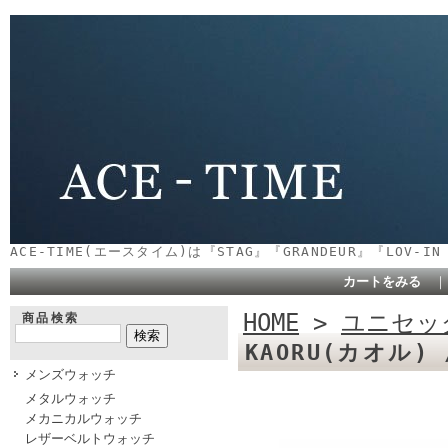
ACE-TIME(エースタイム)は『STAG』『GRANDEUR』『LOV-
カートをみる
HOME
>
ユニセッ
商品検索
KAORU(カオル) /
メンズウォッチ
メタルウォッチ
メカニカルウォッチ
レザーベルトウォッチ