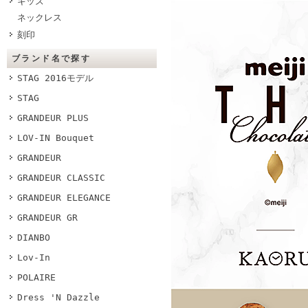
キッズ
ネックレス
刻印
ブランド名で探す
STAG 2016モデル
STAG
GRANDEUR PLUS
LOV-IN Bouquet
GRANDEUR
GRANDEUR CLASSIC
GRANDEUR ELEGANCE
GRANDEUR GR
DIANBO
Lov-In
POLAIRE
Dress 'N Dazzle