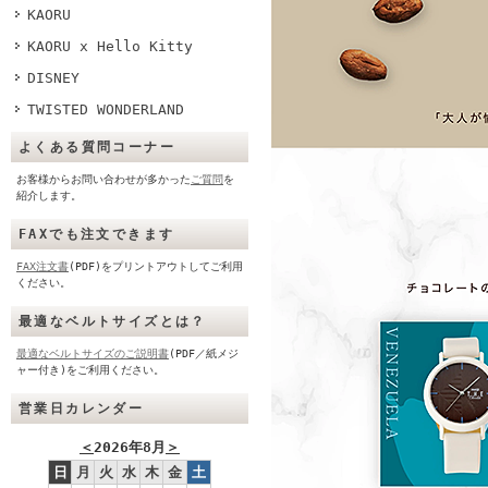
KAORU
KAORU x Hello Kitty
DISNEY
TWISTED WONDERLAND
よくある質問コーナー
お客様からお問い合わせが多かった
ご質問
を
紹介します。
FAXでも注文できます
FAX注文書
(PDF)をプリントアウトしてご利用
ください。
最適なベルトサイズとは？
最適なベルトサイズのご説明書
(PDF／紙メジ
ャー付き)をご利用ください。
営業日カレンダー
＜
2026年8月
＞
日
月
火
水
木
金
土