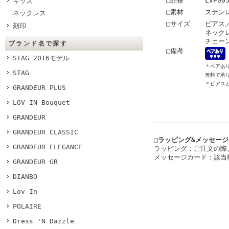
□品番
LVP00
キッズ
□素材
ステン
ネックレス
□サイズ
ピアス／
刻印
ネックレ
チェーン
ブランド名で探す
□備考
STAG 2016モデル
＊ペアあ
STAG
無料で承
＊ピアス
GRANDEUR PLUS
LOV-IN Bouquet
GRANDEUR
GRANDEUR CLASSIC
□ラッピング&メッセー
GRANDEUR ELEGANCE
ラッピング：ご注文の際
メッセージカード：該当
GRANDEUR GR
DIANBO
Lov-In
POLAIRE
Dress 'N Dazzle