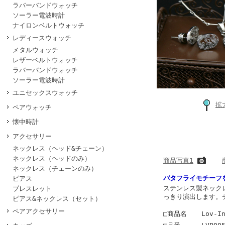
ラバーバンドウォッチ
ソーラー電波時計
ナイロンベルトウォッチ
レディースウォッチ
メタルウォッチ
レザーベルトウォッチ
ラバーバンドウォッチ
ソーラー電波時計
ユニセックスウォッチ
拡
ペアウォッチ
懐中時計
アクセサリー
ネックレス（ヘッド&チェーン）
ネックレス（ヘッドのみ）
商品写真1
ネックレス（チェーンのみ）
バタフライモチーフ
ピアス
ステンレス製ネック
ブレスレット
っきり演出します。
ピアス&ネックレス（セット）
ペアアクセサリー
□商品名
Lov-I