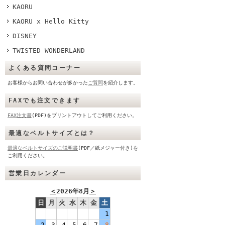
KAORU
KAORU x Hello Kitty
DISNEY
TWISTED WONDERLAND
よくある質問コーナー
お客様からお問い合わせが多かった
ご質問
を紹介します。
FAXでも注文できます
FAX注文書
(PDF)をプリントアウトしてご利用ください。
最適なベルトサイズとは？
最適なベルトサイズのご説明書
(PDF／紙メジャー付き)を
ご利用ください。
営業日カレンダー
＜
2026年8月
＞
日
月
火
水
木
金
土
1
2
3
4
5
6
7
8