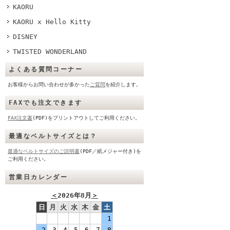
KAORU
KAORU x Hello Kitty
DISNEY
TWISTED WONDERLAND
よくある質問コーナー
お客様からお問い合わせが多かった
ご質問
を紹介します。
FAXでも注文できます
FAX注文書
(PDF)をプリントアウトしてご利用ください。
最適なベルトサイズとは？
最適なベルトサイズのご説明書
(PDF／紙メジャー付き)を
ご利用ください。
営業日カレンダー
＜
2026年8月
＞
日
月
火
水
木
金
土
1
2
3
4
5
6
7
8