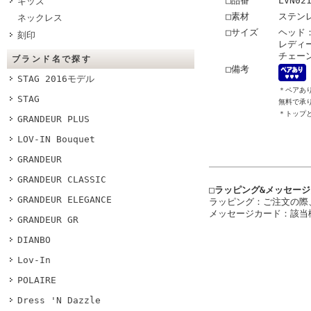
□品番
LVN02
キッズ
□素材
ステン
ネックレス
□サイズ
ヘッド：
刻印
レディー
チェーン
ブランド名で探す
□備考
STAG 2016モデル
＊ペアあ
STAG
無料で承
＊トップ
GRANDEUR PLUS
LOV-IN Bouquet
GRANDEUR
GRANDEUR CLASSIC
□ラッピング&メッセー
GRANDEUR ELEGANCE
ラッピング：ご注文の際
メッセージカード：該当
GRANDEUR GR
DIANBO
Lov-In
POLAIRE
Dress 'N Dazzle