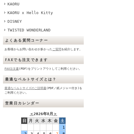
KAORU
KAORU x Hello Kitty
DISNEY
TWISTED WONDERLAND
よくある質問コーナー
お客様からお問い合わせが多かった
ご質問
を紹介します。
FAXでも注文できます
FAX注文書
(PDF)をプリントアウトしてご利用ください。
最適なベルトサイズとは？
最適なベルトサイズのご説明書
(PDF／紙メジャー付き)を
ご利用ください。
営業日カレンダー
＜
2026年8月
＞
日
月
火
水
木
金
土
1
2
3
4
5
6
7
8