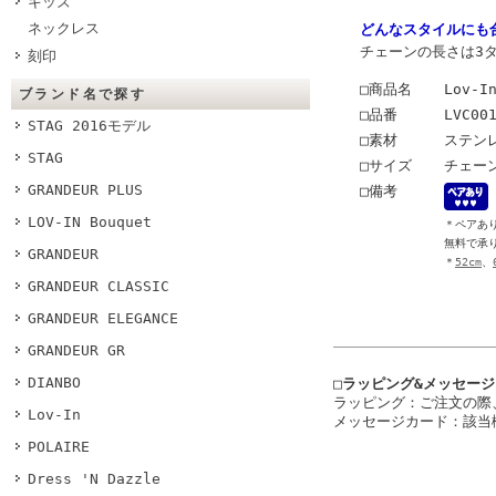
キッズ
ネックレス
どんなスタイルにも
チェーンの長さは3
刻印
□商品名
Lov-I
ブランド名で探す
□品番
LVC00
STAG 2016モデル
□素材
ステン
STAG
□サイズ
チェーン
GRANDEUR PLUS
□備考
LOV-IN Bouquet
＊ペアあ
無料で承
GRANDEUR
＊
52cm
、
GRANDEUR CLASSIC
GRANDEUR ELEGANCE
GRANDEUR GR
DIANBO
□ラッピング&メッセー
ラッピング：ご注文の際
Lov-In
メッセージカード：該当
POLAIRE
Dress 'N Dazzle