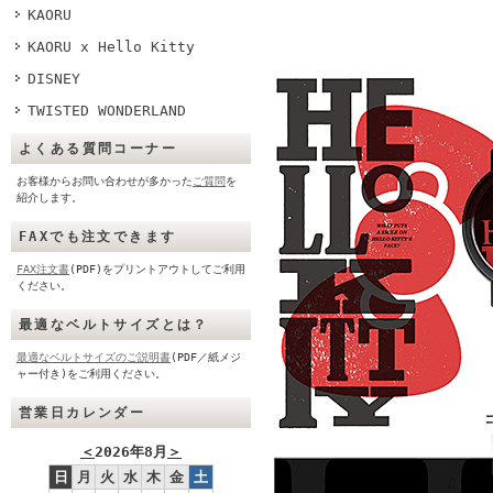
KAORU
KAORU x Hello Kitty
DISNEY
TWISTED WONDERLAND
よくある質問コーナー
お客様からお問い合わせが多かった
ご質問
を
紹介します。
FAXでも注文できます
FAX注文書
(PDF)をプリントアウトしてご利用
ください。
最適なベルトサイズとは？
最適なベルトサイズのご説明書
(PDF／紙メジ
ャー付き)をご利用ください。
営業日カレンダー
＜
2026年8月
＞
日
月
火
水
木
金
土