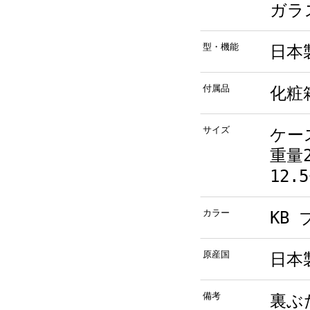
ガラ
型・機能
日本製
付属品
化粧
サイズ
ケース
重量
12.
カラー
KB
原産国
日本
備考
裏ぶ