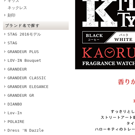
キッズ
ネックレス
刻印
ブランド名で探す
STAG 2016モデル
STAG
GRANDEUR PLUS
LOV-IN Bouquet
GRANDEUR
GRANDEUR CLASSIC
GRANDEUR ELEGANCE
GRANDEUR GR
DIANBO
Lov-In
POLAIRE
Dress 'N Dazzle