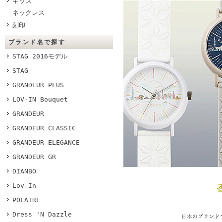
キッズ
ネックレス
刻印
ブランド名で探す
STAG 2016モデル
STAG
GRANDEUR PLUS
LOV-IN Bouquet
GRANDEUR
GRANDEUR CLASSIC
GRANDEUR ELEGANCE
GRANDEUR GR
DIANBO
Lov-In
POLAIRE
Dress 'N Dazzle