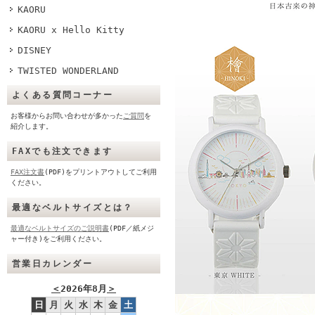
KAORU
KAORU x Hello Kitty
DISNEY
TWISTED WONDERLAND
よくある質問コーナー
お客様からお問い合わせが多かった
ご質問
を
紹介します。
FAXでも注文できます
FAX注文書
(PDF)をプリントアウトしてご利用
ください。
最適なベルトサイズとは？
最適なベルトサイズのご説明書
(PDF／紙メジ
ャー付き)をご利用ください。
営業日カレンダー
＜
2026年8月
＞
日
月
火
水
木
金
土