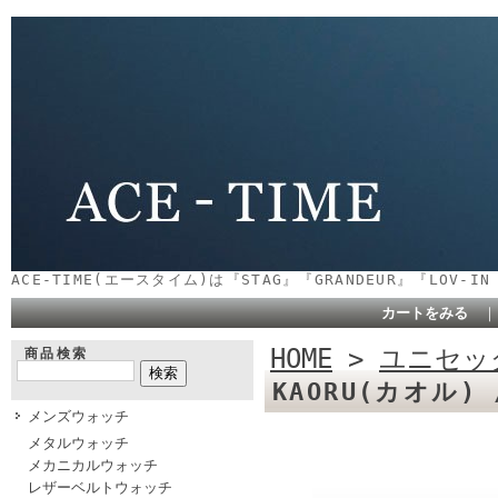
ACE-TIME(エースタイム)は『STAG』『GRANDEUR』『LOV-
カートをみる
HOME
>
ユニセッ
商品検索
KAORU(カオル) /
メンズウォッチ
メタルウォッチ
メカニカルウォッチ
レザーベルトウォッチ