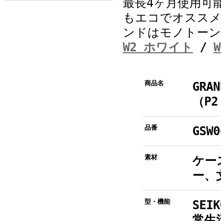
最長4ヶ月使用可
もエコでオススメ
ンドはモノトーン
W2 ホワイト
/
商品名
GRAN
（P
品番
GSW0
素材
ケー
ー、
型・機能
SEI
常生