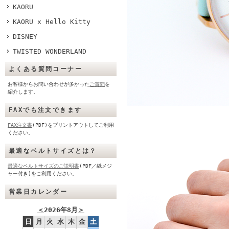
KAORU
KAORU x Hello Kitty
DISNEY
TWISTED WONDERLAND
よくある質問コーナー
お客様からお問い合わせが多かった
ご質問
を
紹介します。
FAXでも注文できます
FAX注文書
(PDF)をプリントアウトしてご利用
ください。
最適なベルトサイズとは？
最適なベルトサイズのご説明書
(PDF／紙メジ
ャー付き)をご利用ください。
営業日カレンダー
＜
2026年8月
＞
日
月
火
水
木
金
土