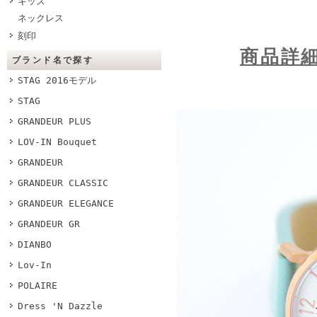
キッズ
ネックレス
刻印
商品詳
ブランド名で探す
STAG 2016モデル
STAG
GRANDEUR PLUS
LOV-IN Bouquet
GRANDEUR
GRANDEUR CLASSIC
GRANDEUR ELEGANCE
GRANDEUR GR
DIANBO
Lov-In
POLAIRE
Dress 'N Dazzle