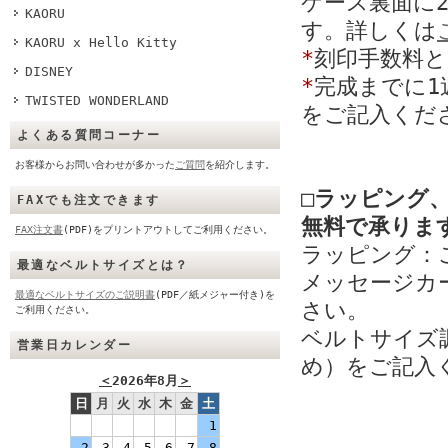
ケース裏面に
KAORU
す。詳しくは
KAORU x Hello Kitty
*
刻印手数料と
DISNEY
*
完成までに1
TWISTED WONDERLAND
をご記入くだ
よくある質問コーナー
お客様からお問い合わせが多かった
ご質問
を紹介します。
□ラッピング
FAXでも注文できます
無料で承りま
FAX注文書
(PDF)をプリントアウトしてご利用ください。
ラッピング：
最適なベルトサイズとは？
メッセージカ
最適なベルトサイズのご説明書
(PDF／紙メジャー付き)を
さい。
ご利用ください。
ベルトサイズ調
営業日カレンダー
め）をご記入
＜
2026年8月
＞
日
月
火
水
木
金
土
1
2
3
4
5
6
7
8