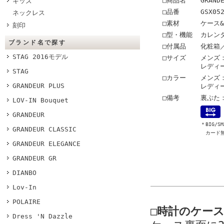
□商品名
GRAND
キッズ
□品番
GSX05
ネックレス
□素材
ケース
刻印
□型・機能
カレン
ブランド名で探す
□付属品
化粧箱
STAG 2016モデル
□サイズ
メンズ：
レディー
STAG
□カラー
メンズ：
GRANDEUR PLUS
レディー
□備考
裏ぶた
LOV-IN Bouquet
GRANDEUR
＊BIG/
GRANDEUR CLASSIC
カード無
GRANDEUR ELEGANCE
GRANDEUR GR
DIANBO
Lov-In
POLAIRE
□時計のケー
Dress 'N Dazzle